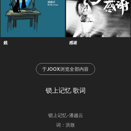
鏡
感谢
于JOOX浏览全部内容
锁上记忆 歌词
锁上记忆-潘越云
词：洪致