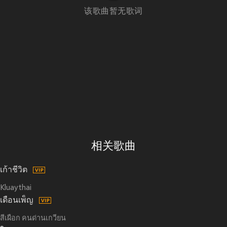
该歌曲暂无歌词
相关歌曲
เก้าชีวิต
Kluaythai
เดือนเพ็ญ
สีเผือก คนด่านเกวียน