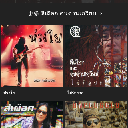
更多 สีเผือก คนด่านเกวียน
ห่วงใย
ไผ่ร้อยกอ