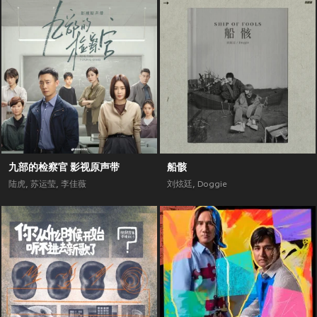
九部的检察官 影视原声带
船骸
陆虎
,
苏运莹
,
李佳薇
刘炫廷
,
Doggie