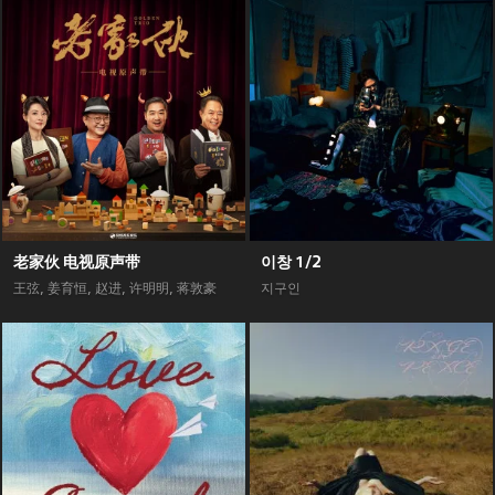
老家伙 电视原声带
이창 1/2
王弦
,
姜育恒
,
赵进
,
许明明
,
蒋敦豪
지구인