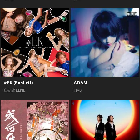
#EK (Explicit)
ADAM
庄锭欣 ELKIE
TIAB