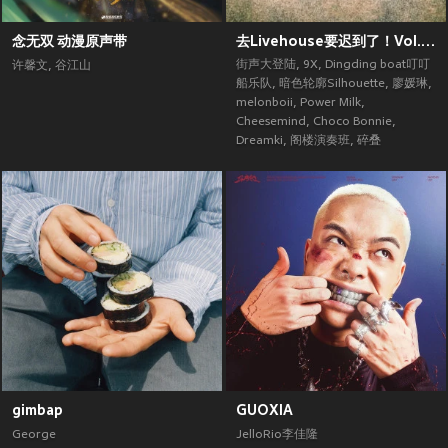
念无双 动漫原声带
去Livehouse要迟到了！Vol.2 (街声大登陆合辑Vol.5)
街声大登陆
,
9X
,
Dingding boat叮叮
许馨文
,
谷江山
船乐队
,
暗色轮廓Silhouette
,
廖媛琳
,
melonboii
,
Power Milk
,
Cheesemind
,
Choco Bonnie
,
Dreamki
,
阁楼演奏班
,
碎叠
gimbap
GUOXIA
George
JelloRio李佳隆