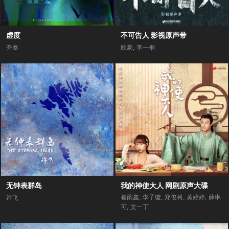
虚度
不可告人 影视原声带
齐秦
欧豪
,
李一桐
无钟表群岛
我的神使大人 网剧原声大碟
崔雨鑫
,
李子璇
,
郑俊树
,
黄婷婷
,
薛琳
许飞
可
,
文一丁