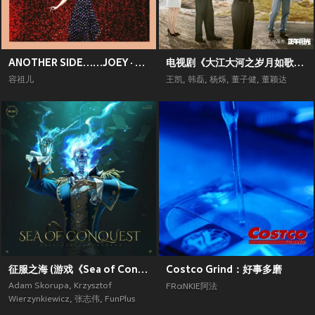
ANOTHER SIDE……JOEY · MY SECRET · LIVE
电视剧《大江大河之岁月如歌》原声带
容祖儿
王凯
,
韩磊
,
杨烁
,
董子健
,
董颖达
征服之海 (游戏《Sea of Conquest》原声带)
Costco Grind：好事多磨
Adam Skorupa
,
Krzysztof
FRαNKIE阿法
Wierzynkiewicz
,
张志伟
,
FunPlus