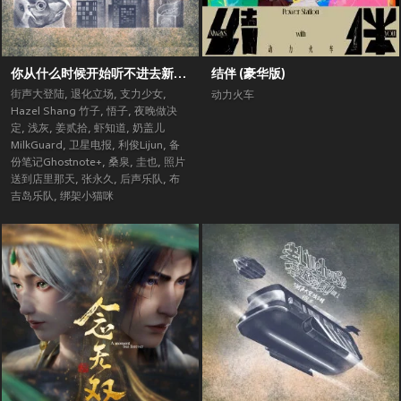
你从什么时候开始听不进去新歌了？ (街声大登陆合辑Vol.5)
结伴 (豪华版)
街声大登陆
,
退化立场
,
支力少女
,
动力火车
Hazel Shang 竹子
,
悟子
,
夜晚做决
定
,
浅灰
,
姜贰拾
,
虾知道
,
奶盖儿
MilkGuard
,
卫星电报
,
利俊Lijun
,
备
份笔记Ghostnote+
,
桑泉
,
圭也
,
照片
送到店里那天
,
张永久
,
后声乐队
,
布
吉岛乐队
,
绑架小猫咪