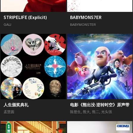
STRIPELIFE (Explicit)
BABYMONS7ER
GALI
BABYMONSTER
人生颁奖典礼
电影《熊出没·逆转时空》原声带
孟慧圆
陈楚生
,
熊大
,
熊二
,
光头强