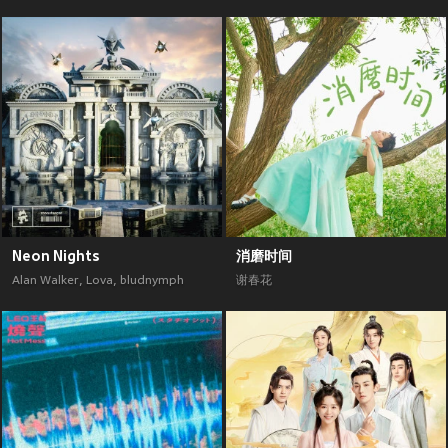
Neon Nights
消磨时间
Alan Walker
,
Lova
,
bludnymph
谢春花