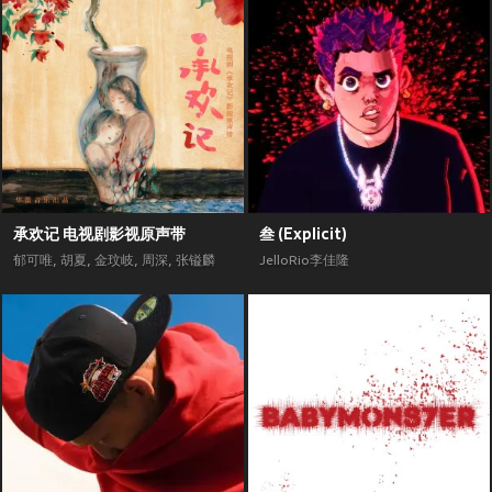
承欢记 电视剧影视原声带
叁 (Explicit)
郁可唯
,
胡夏
,
金玟岐
,
周深
,
张镒麟
JelloRio李佳隆