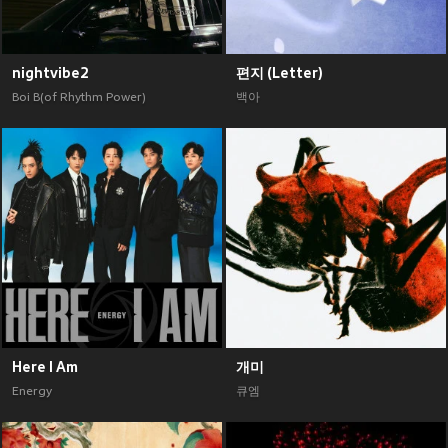
nightvibe2
편지 (Letter)
Boi B(of Rhythm Power)
백아
Here I Am
개미
Energy
큐엠