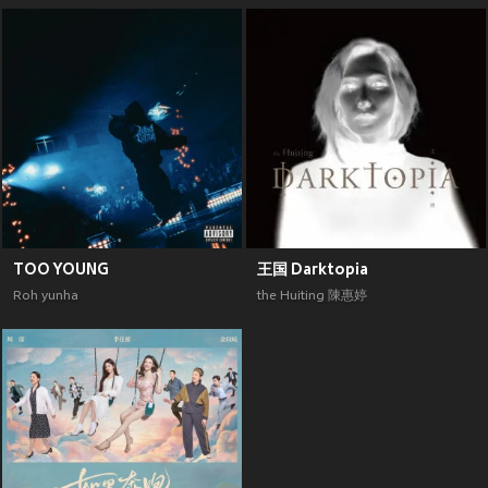
TOO YOUNG
王国 Darktopia
Roh yunha
the Huiting 陳惠婷