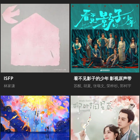
ISFP
看不见影子的少年 影视原声带
林家谦
苏醒
,
胡夏
,
张颂文
,
荣梓杉
,
郭柯宇