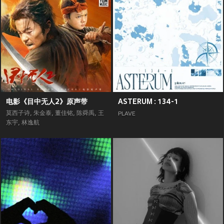
电影《目中无人2》原声带
ASTERUM : 134-1
莫西子诗
,
朱金泰
,
董佳铭
,
陈舜禹
,
王
PLAVE
东宇
,
林逸航