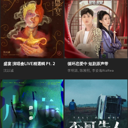
盛宴 演唱會LIVE精選輯 Pt. 2
循环恋爱中 短剧原声带
沈以诚
李明源
,
陈雅熙
,
李姿逸RizRea