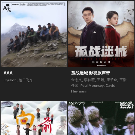
AAA
孤战迷城 影视原声带
金志文
,
李佳薇
,
王晰
,
康子奇
,
王浩
,
Hyukoh
,
落日飞车
任帅
,
Paul Mounsey
,
David
Heymann