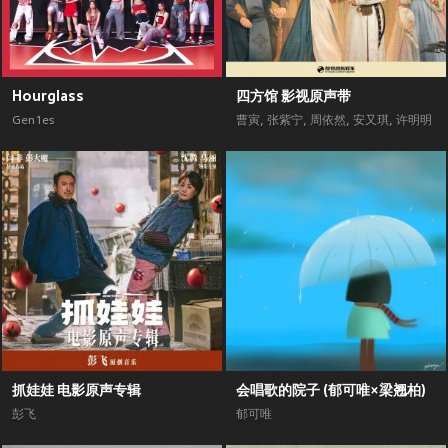
Hourglass
四方馆 影视原声带
Gen1es
曹寅
,
张紫宁
,
周依然
,
安又琪
,
许明明
抓娃娃 电影原声专辑
会唱歌的院子 (郁可唯×梁翘柏)
彭飞
郁可唯