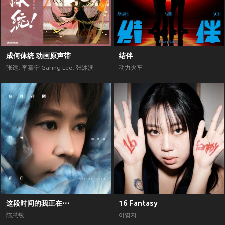
成何体统 动画原声带
结伴
张远
,
李嘉宁 Garing Lee
,
张沐溪
动力火车
这段时间的我正在⋯
16 Fantasy
陈慧敏
이영지