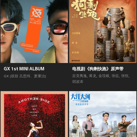
GX 1st MINI ALBUM
电视剧《狗剩快跑》原声带
吉克隽逸
,
蒋龙
,
金玟岐
,
张征
,
张恒
,
GX (鼓鼓 吕思纬、萧秉治)
胡波涛