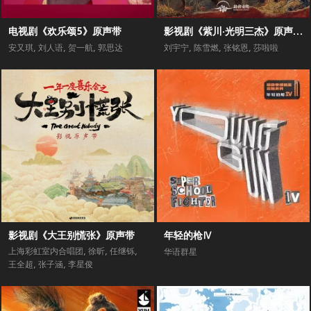
电视剧《欢乐颂5》原声带
影视剧《紫川·光明三杰》原声专辑
安又琪
,
刘人语
,
贺一航
,
郭思达
刘宇宁
,
陈雪燃
,
张铭恩
,
莎啦啦
影视剧《大王别慌张》原声带
年轻的枪Ⅳ
上海彩虹室内合唱团
,
徐昕
,
任继铄
,
华语群星
王全超
,
张子涵
,
李星俊