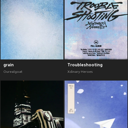
grain
Troubleshooting
Ourealgoat
Xdinary Heroes