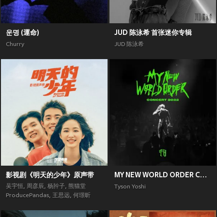
운명 (運命)
JUD 陈泳希 首张迷你专辑
Churry
JUD 陈泳希
影视剧《明天的少年》原声带
MY NEW WORLD ORDER CONCERT 2022
吴宇恒
,
周彦辰
,
杨肸子
,
熊猫堂
Tyson Yoshi
ProducePandas
,
王思远
,
何璟昕