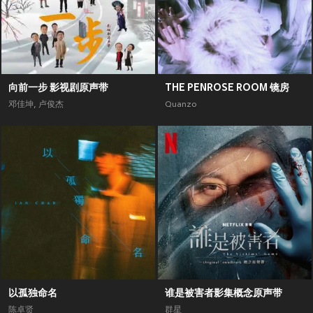
向前一步 影视剧原声带
THE PENROSE ROOM 镜房
邓佳坤
,
卢俊杰
Quanzo
以孤独命名
谁是被害者影集概念原声带
陈卓贤
群星