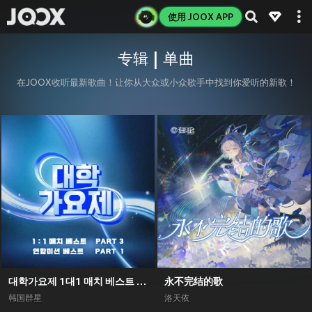
使用 JOOX APP
专辑 | 单曲
在JOOX收听最新歌曲！让你从大众或小众歌手中找到你爱听的新歌！
대학가요제 1대1 매치 베스트 PART3, 연합미션 베스트 PART1
永不完结的歌
韩国群星
洛天依