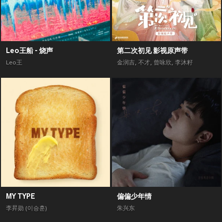
Leo王船 - 烧声
第二次初见 影视原声带
Leo王
金润吉
,
不才
,
曾咏欣
,
李沐籽
MY TYPE
偏偏少年情
李昇勋 (이승훈)
朱兴东