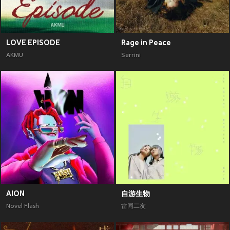
LOVE EPISODE
Rage in Peace
AKMU
Serrini
AION
自游生物
Novel Flash
雷同二友