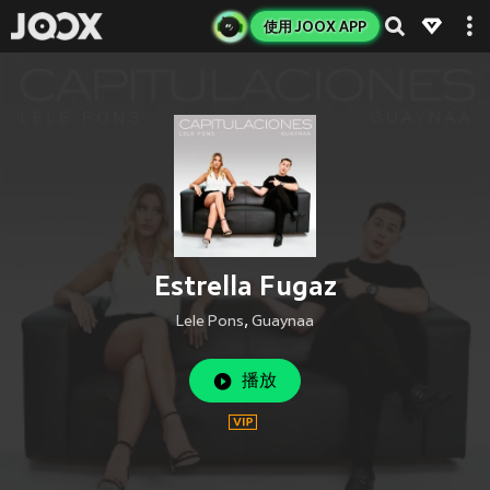
使用 JOOX APP
Estrella Fugaz
Lele Pons
,
Guaynaa
播放