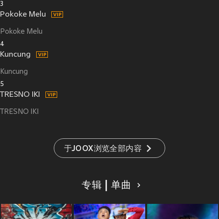
3
Pokoke Melu
Pokoke Melu
4
Kuncung
Kuncung
5
TRESNO IKI
TRESNO IKI
于JOOX浏览全部内容
专辑 | 单曲