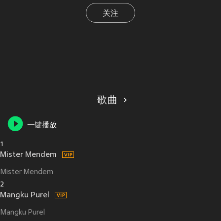
关注
歌曲
一键播放
1
Mister Mendem
Mister Mendem
2
Mangku Purel
Mangku Purel