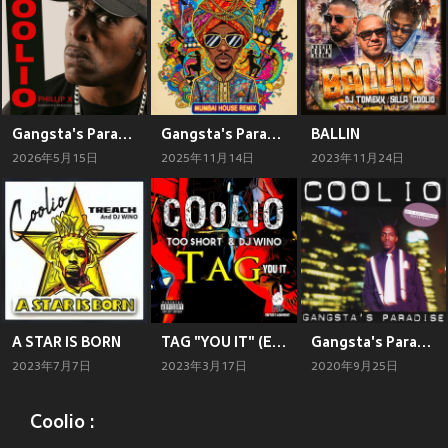
Gangsta's Paradise (Pistol Smoke Remix)
Gangsta's Paradise (Mumbai House Remix)
BALLIN
2026年5月15日
2025年11月14日
2023年11月24日
A STAR IS BORN
TAG "YOU IT" (Explicit)
Gangsta's Paradise (Deluxe Edition) (Explicit)
2023年7月7日
2023年3月17日
2020年9月25日
Coolio :