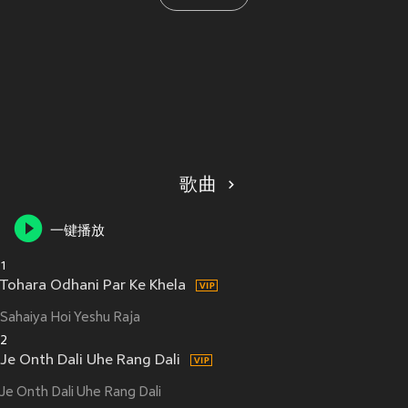
歌曲
一键播放
1
Tohara Odhani Par Ke Khela
Sahaiya Hoi Yeshu Raja
2
Je Onth Dali Uhe Rang Dali
Je Onth Dali Uhe Rang Dali