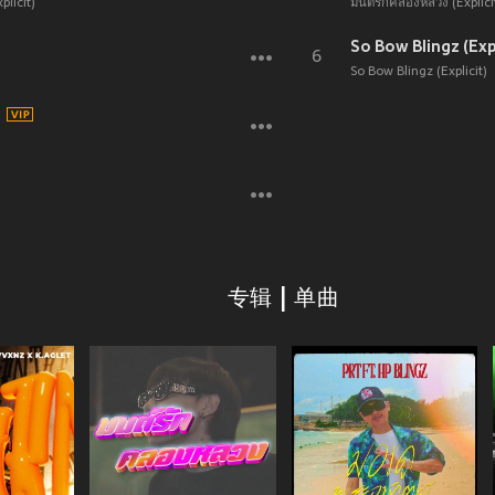
licit)
มนต์รักคลองหลวง (Explici
So Bow Blingz (Expl
6
So Bow Blingz (Explicit)
专辑 | 单曲