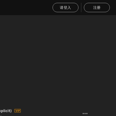
请登入
注册
plicit)