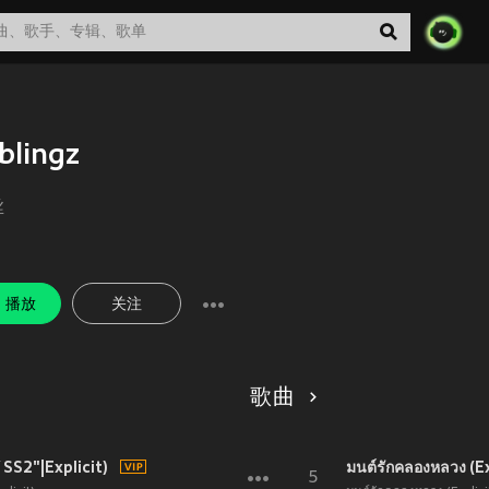
blingz
丝
播放
关注
歌曲
S2"|Explicit)
มนต์รักคลองหลวง (Ex
5