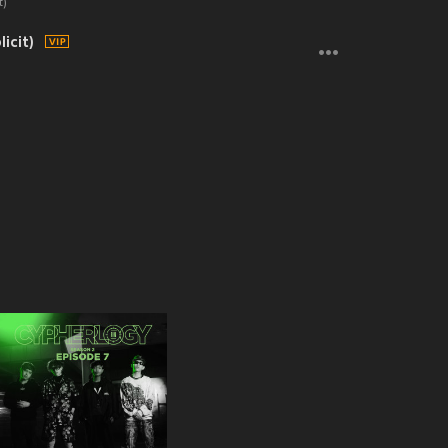
t)
icit)