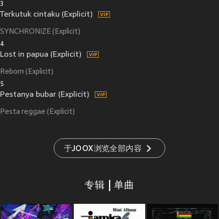
3
Terkutuk cintaku (Explicit)
SYNCHRONIZE (Explicit)
4
Lost in papua (Explicit)
Reborn (Explicit)
5
Pestanya bubar (Explicit)
Pesta reggae (Explicit)
于JOOX浏览全部内容
专辑 | 单曲