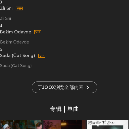
3
Zli Sni
Zli Sni
4
Bežim Odavde
Bežim Odavde
5
Sada (Сat Song)
Sada (Сat Song)
于JOOX浏览全部内容
专辑 | 单曲