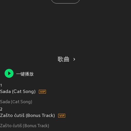
歌曲
一键播放
1
Sada (Сat Song)
Sada (Сat Song)
2
Zašto ćutiš (Bonus Track)
Zašto ćutiš (Bonus Track)