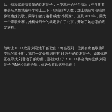
从小就极富表演欲望的刘君池子，六岁就开始登台演出；中学时期
更是玩票性地赢得学校上上下下歌唱冠军无数；加上她经常演唱偶
像张惠妹的歌，同学们都打趣着喊她“小阿妹”。直到2013年，因为
一个唱歌比赛，她机缘巧合的就定居在了北京，开始了她忐忑的逐
梦旅程。
随时上JOOX欣赏 刘君池子 的歌曲！每当说到一位拥有出色歌曲和
专辑的歌手时，我们一定会想到拥有 16 粉丝的刘君池子。如果你也
正在寻找 刘君池子 的歌曲，那就太好了！JOOX将会为你提供 刘君
池子 的MV和歌曲合辑，你必会喜欢这些歌曲！