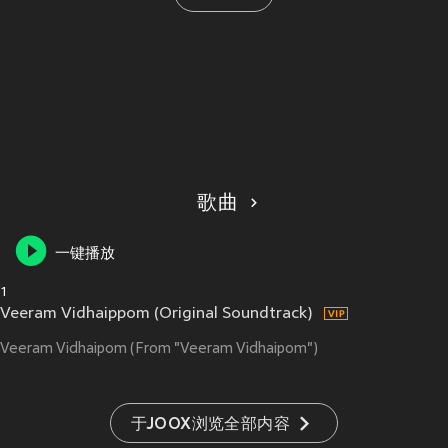
歌曲
一键播放
1
Veeram Vidhaippom (Original Soundtrack)
Veeram Vidhaipom (From "Veeram Vidhaipom")
于JOOX浏览全部内容