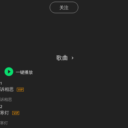
关注
歌曲
一键播放
1
诉相思
诉相思
2
寒灯
寒灯