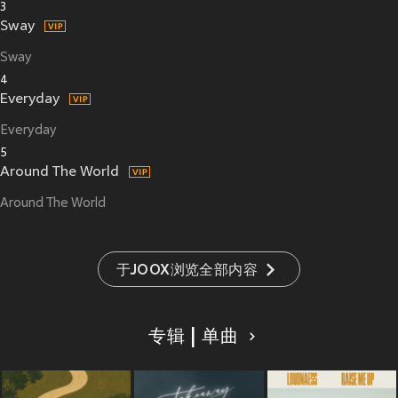
3
Sway
Sway
4
Everyday
Everyday
5
Around The World
Around The World
于JOOX浏览全部内容
专辑 | 单曲