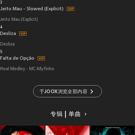
3
Jeito Mau - Slowed (Explicit)
Jeito Mau (Explicit)
4
Desliza
Desliza
5
Falta de Opção
Real Medley - MC Allyfinho
于JOOX浏览全部内容
专辑 | 单曲