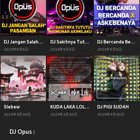
DJ Jangan Salah Pasangan
DJ Sakitnya Tutu Maimunah Akimilaku
DJ Bercanda Bercanda X Askebenaya
2023年9月8日
2023年9月5日
2023年9月5日
Slebew
KUDA LAKA LOLI Lagu Timur Lamaholot (Remix)
DJ PIGI SUDAH
2023年4月30日
2023年3月30日
2023年3月30日
DJ Opus :