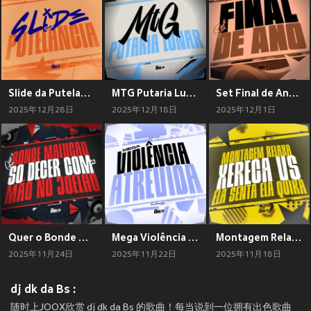
Slide da Putelancia (Explicit)
MTG Putaria Lunar (Explicit)
Set Final de Ano (Explicit)
2025年12月28日
2025年12月18日
2025年12月1日
Quer o Bonde Malucão so Decer Com a Mão no Joelho (Explicit)
Mega Violência Atrevida (Explicit)
Montagem Relaxa Xereca vs Ela Senta Ela Quika (Explicit)
2025年11月24日
2025年11月22日
2025年11月18日
dj dk da Bs :
随时上JOOX欣赏 dj dk da Bs 的歌曲！每当说到一位拥有出色歌曲