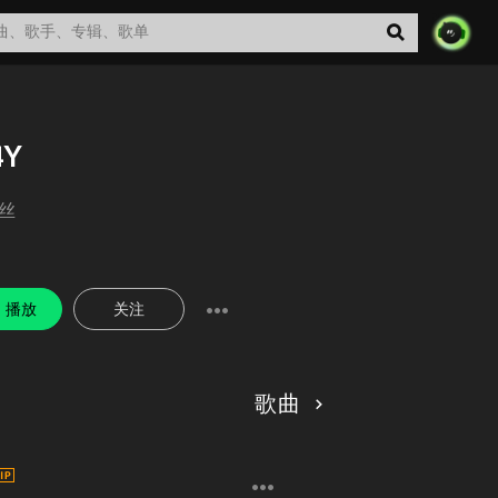
4Y
丝
播放
关注
歌曲