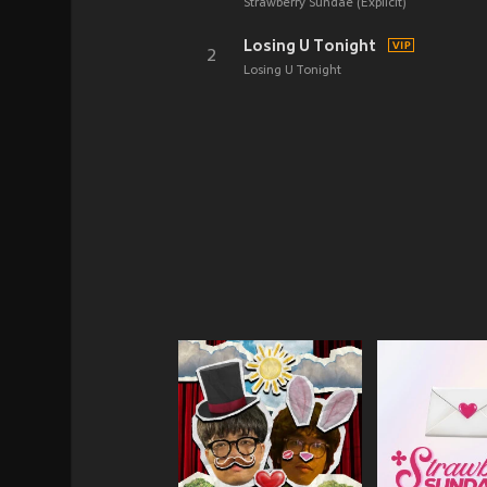
Strawberry Sundae (Explicit)
Losing U Tonight
2
Losing U Tonight