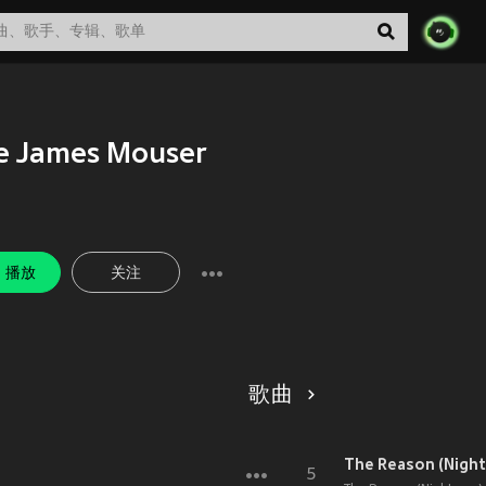
e James Mouser
播放
关注
歌曲
The Reason (Night
5