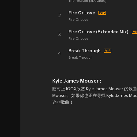
The Reason (8D Audio)
Fire Or Love
2
Fire Or Love
Fire Or Love (Extended Mix)
3
Fire Or Love
Break Through
4
Break Through
Kyle James Mouser :
随时上JOOX欣赏 Kyle James Mous
Mouser。如果你也正在寻找 Kyle James 
这些歌曲！