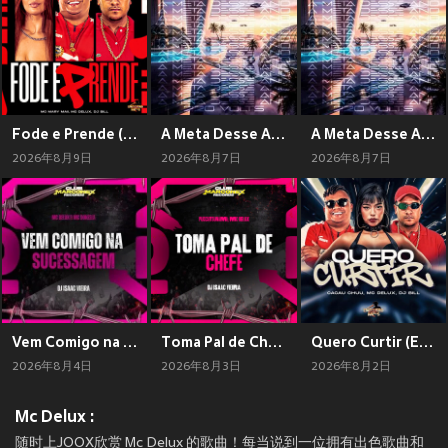
Fode e Prende (Explicit)
A Meta Desse Ano (Baile Funk RJ) (Explicit)
A Meta Desse Ano (Phonk) (Explicit)
2026年8月9日
2026年8月7日
2026年8月7日
Vem Comigo na Sucessagem (Explicit)
Toma Pal de Chefe (Explicit)
Quero Curtir (Explicit)
2026年8月4日
2026年8月3日
2026年8月2日
Mc Delux :
随时上JOOX欣赏 Mc Delux 的歌曲！每当说到一位拥有出色歌曲和