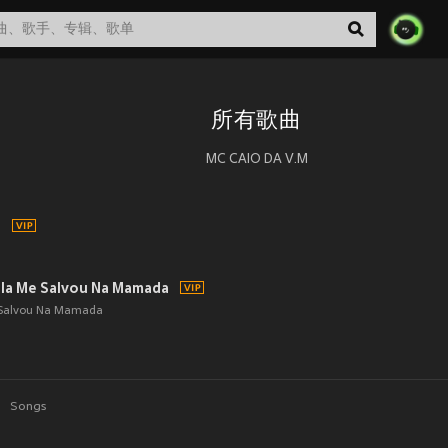
所有歌曲
MC CAIO DA V.M
)
Ela Me Salvou Na Mamada
 Salvou Na Mamada
Songs