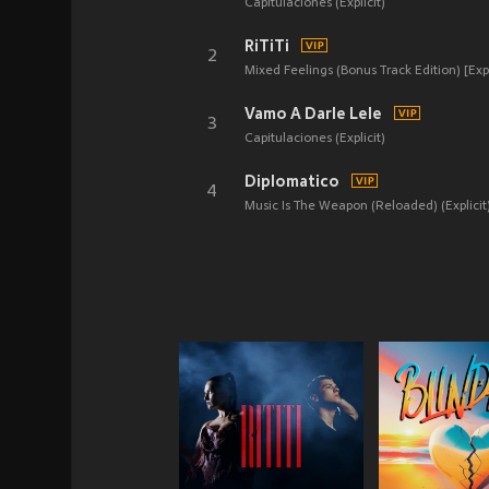
Capitulaciones (Explicit)
RiTiTi
2
Mixed Feelings (Bonus Track Edition) [Expl
Vamo A Darle Lele
3
Capitulaciones (Explicit)
Diplomatico
4
Music Is The Weapon (Reloaded) (Explicit