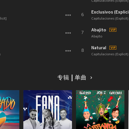
Capitulaciones (Explicit)
Exclusivos (Explici
6
icit]
Capitulaciones (Explicit)
Abajito
7
Abajito
Natural
8
)
Capitulaciones (Explicit)
专辑 | 单曲