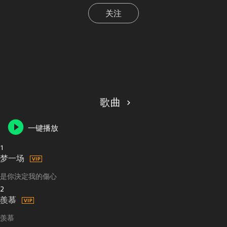
关注
歌曲
一键播放
1
梦一场
是你決定我的傷心
2
羨慕
羡慕