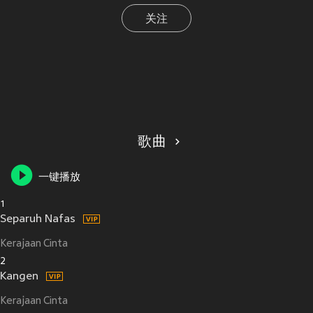
关注
歌曲
一键播放
1
Separuh Nafas
Kerajaan Cinta
2
Kangen
Kerajaan Cinta