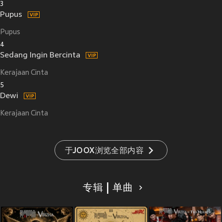
3
Pupus
Pupus
4
Sedang Ingin Bercinta
Kerajaan Cinta
5
Dewi
Kerajaan Cinta
于JOOX浏览全部内容
专辑 | 单曲