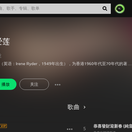
爱莲
丝
黎爱莲（英语：Irene Ryder，1949年出生），为香港1960年代至70年代的著名欧西流行曲女歌手，中英混血儿。曾发表作品《Kowloon，Hong Kong》等。
播放
关注
歌曲
恭喜發財迎新春 (純音樂) 
5