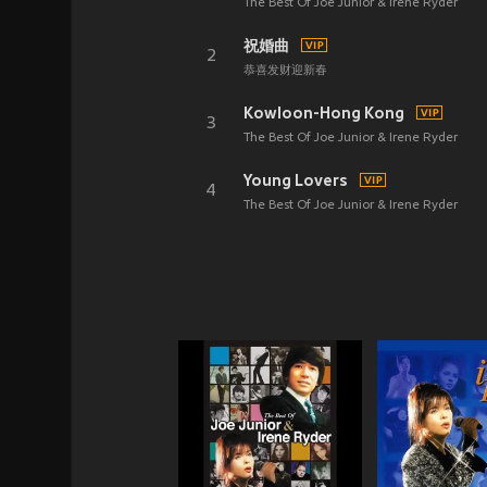
The Best Of Joe Junior & Irene Ryder
祝婚曲
2
恭喜发财迎新春
Kowloon-Hong Kong
3
The Best Of Joe Junior & Irene Ryder
Young Lovers
4
The Best Of Joe Junior & Irene Ryder