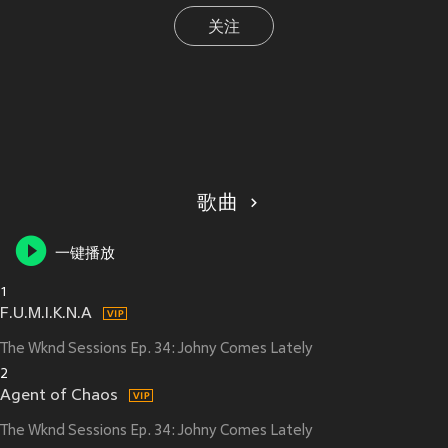
关注
歌曲
一键播放
1
F.U.M.I.K.N.A
The Wknd Sessions Ep. 34: Johny Comes Lately
2
Agent of Chaos
The Wknd Sessions Ep. 34: Johny Comes Lately