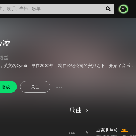
心凌
粉丝
王心凌，英文名Cyndi，早在2002年，就在经纪公司的安排之下，开始了音乐的训练，毕业于华冈艺校和安室奈美惠同样来自单亲家庭的拥有天生的艺人条件，长相甜美会唱会跳，更重要的是心凌付出的努力与毅力，和她甜美的外表有着截然不同的坚毅形象。 在2003年开春首次出击，主打歌《灰姑娘的眼泪》便是依照心凌的声音能量与个性所量身打造，仅过半年便又拿出第二张成绩单，这种新人发片速度，只有在奇迹般的Elva或者孙燕姿身上才看得见。相信依照坚强的实力和受人瞩目的外貌，她在新人潮中必能夺得更耀眼的好成绩。
播放
关注
歌曲
朋友 (Live)
5