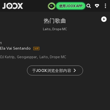
使用 JOOX APP
热门歌曲
Laito, Drope MC
1
Ela Vai Sentando
DJ Katrip
Geogasppar
Laito, Drope MC
于JOOX浏览全部内容