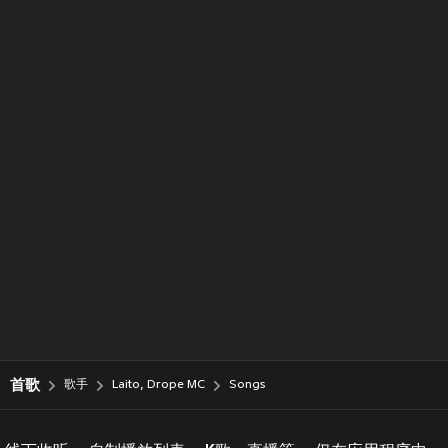
首歌
歌手
Laito, Drope MC
Songs