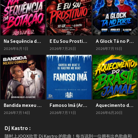
Na Sequência da Botação BregaFunk (Explicit)
E Eu Sou Prostituto (Arrocha Funk) (Explicit)
A Glock Tá no Porte (Arrocha Funk) (Explicit)
2026年8月1日
2026年7月25日
2026年7月15日
Bandida mexeu comigo
Famoso Imã (Arrocha Funk) (Explicit)
Aquecimento do Brasil Jamal
2026年7月14日
2026年7月11日
2026年6月20日
Dj Kastro :
随时上JOOX欣赏 Dj Kastro 的歌曲！每当说到一位拥有出色歌曲和