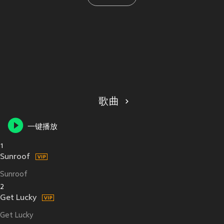
歌曲
一键播放
1
Sunroof
Sunroof
2
Get Lucky
Get Lucky