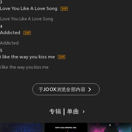
3
Love You Like A Love Song
Love You Like A Love Song
4
Addicted
Addicted
5
i like the way you kiss me
i like the way you kiss me
于JOOX浏览全部内容
专辑 | 单曲