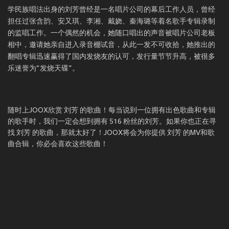
学民族唱法出身的刘芳曾经是一名唱片公司的幕后工作人员，曾经
担任过张含韵、安又琪、李湘、戴娆、秦海璐等着名歌手专辑录制
的监唱工作。一个偶然的机会，她随口唱出的声音被唱片公司老板
相中，邀请她亲自进入录音棚试音，从此一发不可收拾，她推出的
翻唱专辑迅速赢得了国内发烧友的认可，发行量节节升高，被很多
乐迷誉为“发烧天碟”。
随时上JOOX欣赏 刘芳 的歌曲！每当说到一位拥有出色歌曲和专辑
的歌手时，我们一定会想到拥有 516 粉丝的刘芳。如果你也正在寻
找 刘芳 的歌曲，那就太好了！JOOX将会为你提供 刘芳 的MV和歌
曲合辑，你必会喜欢这些歌曲！