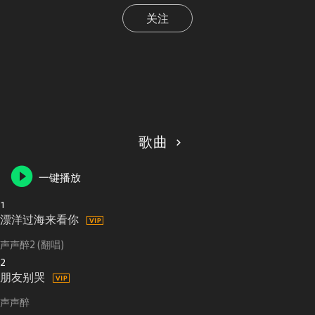
关注
歌曲
一键播放
1
漂洋过海来看你
声声醉2 (翻唱)
2
朋友别哭
声声醉