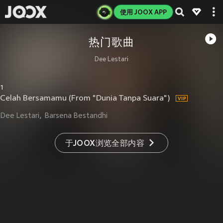
使用 JOOX APP
热门歌曲
Dee Lestari
1
Celah Bersamamu (From "Dunia Tanpa Suara")
Dee Lestari
Barsena Bestandhi
于JOOX浏览全部内容