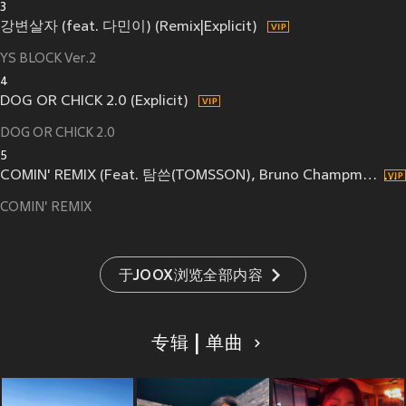
3
강변살자 (feat. 다민이) (Remix|Explicit)
YS BLOCK Ver.2
4
DOG OR CHICK 2.0 (Explicit)
DOG OR CHICK 2.0
5
COMIN' REMIX (Feat. 탐쓴(TOMSSON), Bruno Champman, MODO, 다민이(Damini), DJ Tiz)
COMIN' REMIX
于JOOX浏览全部内容
专辑 | 单曲