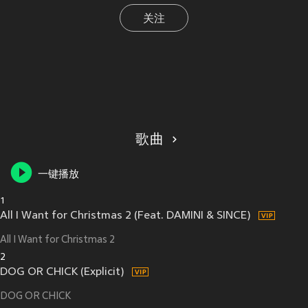
关注
歌曲
一键播放
1
All I Want for Christmas 2 (Feat. DAMINI & SINCE)
All I Want for Christmas 2
2
DOG OR CHICK (Explicit)
DOG OR CHICK