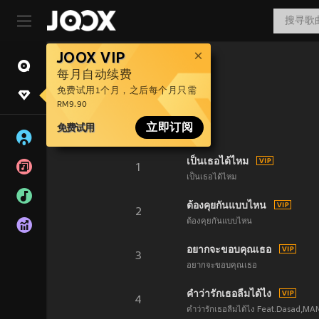
JOOX VIP
每月自动续费
免费试用1个月，之后每个月只需
RM9.90
免费试用
立即订阅
เป็นเธอได้ไหม
1
เป็นเธอได้ไหม
ต้องคุยกันแบบไหน
2
ต้องคุยกันแบบไหน
อยากจะขอบคุณเธอ
3
อยากจะขอบคุณเธอ
คำว่ารักเธอลืมได้ไง
4
คำว่ารักเธอลืมได้ไง Feat.Dasad,MA