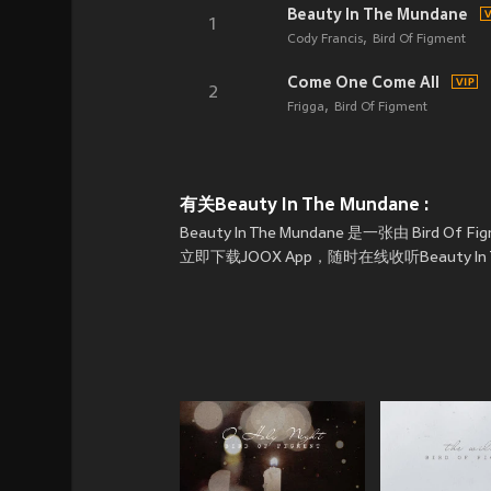
Beauty In The Mundane
1
Cody Francis
Bird Of Figment
Come One Come All
2
Frigga
Bird Of Figment
有关Beauty In The Mundane :
Beauty In The Mundane 是一张由 Bir
立即下载JOOX App，随时在线收听Beauty In 