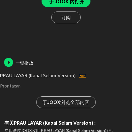
于 JOOX 内打开
订阅
一键播放
PRAU LAYAR (Kapal Selam Version)
Prontaxan
于JOOX浏览全部内容
有关PRAU LAYAR (Kapal Selam Version) :
立即透过JOOX收听 PRAU LAYAR (Kapal Selam Version) (Ft.