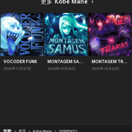
更多 Kobe Mane
VOCODER FUNK
MONTAGEM SAMUS
MONTAGEM TRAKAS
2025年11月27日
2025年10月30日
2025年10月23日
首歌
歌手
Kobe Mane
SERPENTO