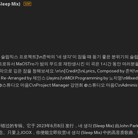
leep Mix)
X 슬립믹스 프로젝트]\n존박의 ‘네 생각'이 잠들 때 듣기 좋은 분위기의 슬립믹스
프로듀서 MaOSTro가 밤의 무드로 재탄생시킨 이 곡은 1시간 동안 여러
은 잠을 청해보세요.\n\n[Credit]\nLyrics, Composed by 존박\nA
ix Re-Arranged by 제인스 (Jayins)\nMIDI Programming by 노지영\nMixe
r 마주희 @스튜디오 마음C\nProject Manager 강연희 @스튜디오 마음C\nAdmin
容错过的专辑。它于 2023年6月8日 发行，네 생각 (Sleep Mix) 由John
只要上JOOX，你便能立即欣赏네 생각 (Sleep Mix) 中的高音质歌