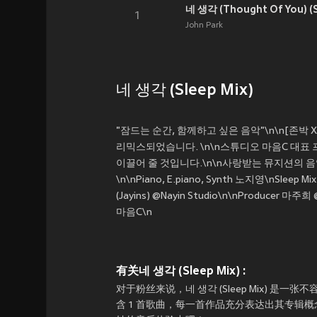
네 생각 (Thought Of You) (S
1
John Park
네 생각 (Sleep Mix)
"잠드는 순간, 함께하고 싶은 음악"\n\n[존박 
리믹스되었습니다. \n\n스튜디오 마음C 대표 
이끌어 줄 것입니다.\n\n사랑받는 뮤지션의 음악으로 깊
\n\nPiano, E.piano, Synth 노지영\nSleep M
(Jayins) @Nayin Studio\n\nProduce
마음C\n
有关네 생각 (Sleep Mix) :
对于粉丝来说，네 생각 (Sleep Mix) 是一张不
含 1 首歌曲，每一首作品充分表达出其专辑概念。