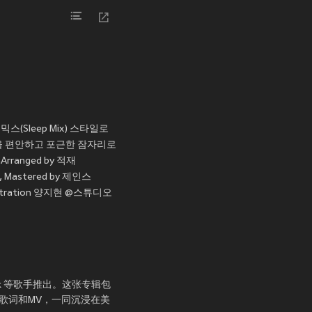
(Sleep Mix) 스타일로
분을 편안하고 포근한 잠자리로
rranged by 적재
d, Mastered by 제인스
istration 양지현 @스튜디오
 Park 等歌手推出。这张专辑包
曲、歌词和MV，一同沉浸在美