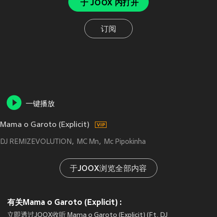
于 JOOX 内打开
订阅
一键播放
Mama o Garoto (Explicit)
DJ REMIZEVOLUTION
MC Mn
Mc Pipokinha
于JOOX浏览全部内容
有关Mama o Garoto (Explicit) :
立即透过JOOX收听 Mama o Garoto (Explicit) (Ft. DJ