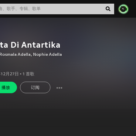
ta Di Antartika
Rosmala Adella
,
Nophie Adella
年12月27日
•
1
首歌
播放
订阅