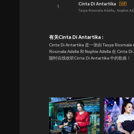
Cinta Di Antartika
1
Tasya Rosmala Adella
Nophie Ad
有关Cinta Di Antartika :
Cinta Di Antartika 是一张由 Tasya Ros
Rosmala Adella 和 Nophie Adella
随时在线收听Cinta Di Antartika 中的歌曲！