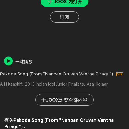
于 JOOX 内打开
订阅
一键播放
Pakoda Song (From "Nanban Oruvan Vantha Piragu")
A H Kaashif
2013 Indian Idol Junior Finalists
Asal Kolaar
于JOOX浏览全部内容
有关Pakoda Song (From "Nanban Oruvan Vantha
Piragu") :