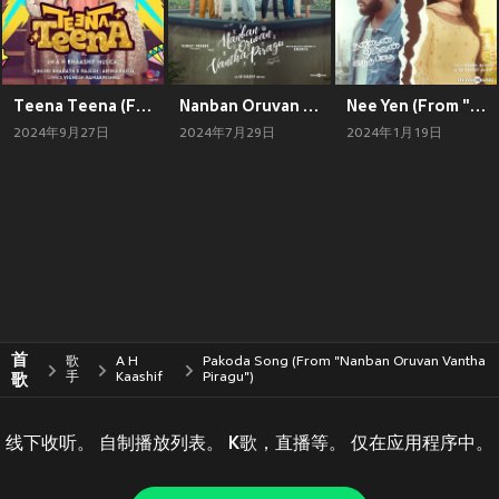
Teena Teena (From "MM Originals") (Original Soundtrack)
Nanban Oruvan Vantha Piragu (Original Motion Picture Soundtrack)
Nee Yen (From "Nanban Oruvan Vantha Piragu")
2024年9月27日
2024年7月29日
2024年1月19日
首
歌
A H
Pakoda Song (From "Nanban Oruvan Vantha
歌
手
Kaashif
Piragu")
线下收听。 自制播放列表。 K歌，直播等。 仅在应用程序中。