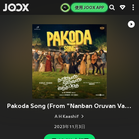
使用 JOOX APP
Pakoda Song (From "Nanban Oruvan Vantha Piragu")
A H Kaashif
2023年11月3日