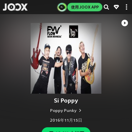
使用 JOOX APP
Si Poppy
Poppy Punky
2016年11月15日