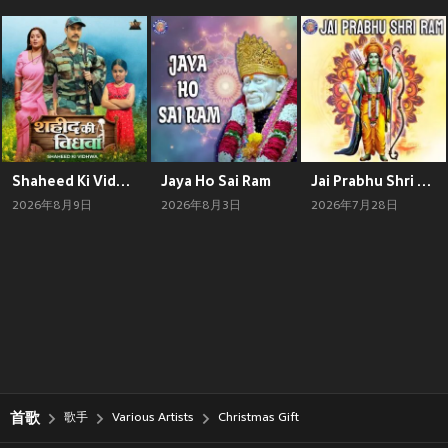
Shaheed Ki Vidhwa (Original Motion Picture Soundtrack)
Jaya Ho Sai Ram
Jai Prabhu Shri Ram
2026年8月9日
2026年8月3日
2026年7月28日
首歌
歌手
Various Artists
Christmas Gift