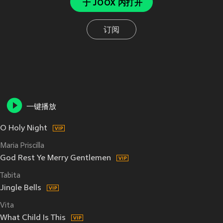
于 JOOX 内打开
订阅
一键播放
O Holy Night
Maria Priscilla
God Rest Ye Merry Gentlemen
Tabita
Jingle Bells
Vita
What Child Is This