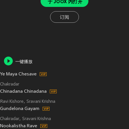
于 JOOX 内打开
订阅
一键播放
Ye Maya Chesave
Chakradar
Chinadana Chinadana
Ravi Kishore
Sravani Krishna
Gundelona Gayam
Chakradar
Sravani Krishna
Nookalistha Rave