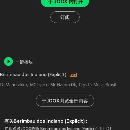
于 JOOX 内打开
订阅
一键播放
Berimbau dos Indiano (Explicit)
DJ Mandrakko
MC Lipex
Mc Nando Dk
Crystal Music Brasil
于JOOX浏览全部内容
有关Berimbau dos Indiano (Explicit) :
立即透过JOOX收听 Berimbau dos Indiano (Explicit) (Ft. DJ