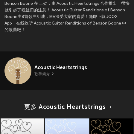
Benson Boone 在
上架，由 Acoustic Heartstrings 合作推出，很快
就引起了粉丝们的注意！ Acoustic Guitar Renditions of Benson
Boone由8首歌曲组成，MV深受大家的喜爱！随即下载 JOOX
App，在线收听 Acoustic Guitar Renditions of Benson Boone 中
的歌曲吧！
Acoustic Heartstrings
歌手简介
更多 Acoustic Heartstrings