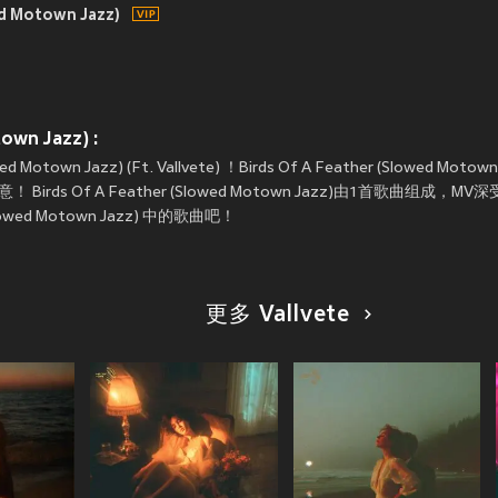
ed Motown Jazz)
own Jazz) :
Motown Jazz) (Ft. Vallvete) ！Birds Of A Feather (Slowed Motown
irds Of A Feather (Slowed Motown Jazz)由1首歌曲组成
Slowed Motown Jazz) 中的歌曲吧！
更多 Vallvete