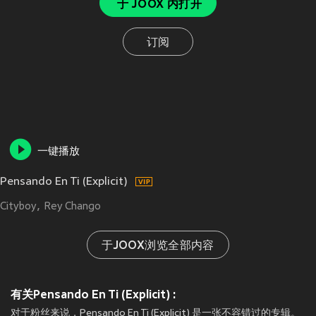
于 JOOX 内打开
订阅
一键播放
Pensando En Ti (Explicit)
Cityboy
Rey Chango
于JOOX浏览全部内容
有关Pensando En Ti (Explicit) :
对于粉丝来说，Pensando En Ti (Explicit) 是一张不容错过的专辑。