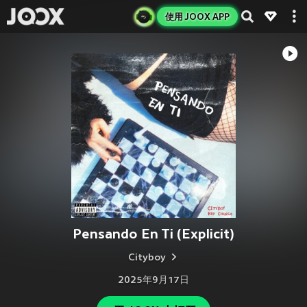
使用 JOOX APP
Pensando En Ti (Explicit)
Cityboy
2025年9月17日