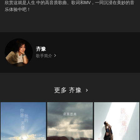
欣赏这就是人生 中的高音质歌曲、歌词和MV，一同沉浸在美妙的音
乐体验中吧！
齐豫
歌手简介
更多 齐豫