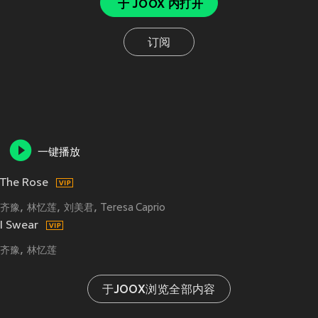
于 JOOX 内打开
订阅
一键播放
The Rose
齐豫
林忆莲
刘美君
Teresa Caprio
I Swear
齐豫
林忆莲
于JOOX浏览全部内容