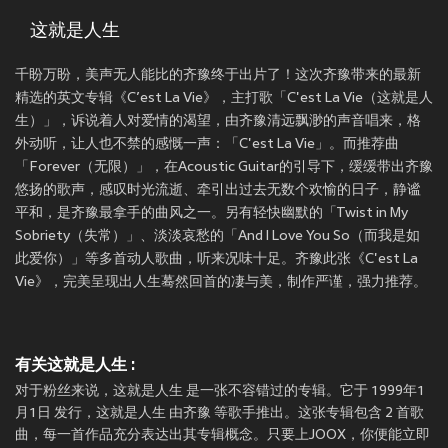
这就是人生
千盼万盼，美声无人能比的齐豫终于出片了！这次齐豫带来的最新
精选的英文专辑《C’est La Vie》，主打歌「C'est La Vie（这就是人
生）」，诉说着人对爱情的渴望，由齐豫清远飘渺的声音唱来，格
外动听，让人也不禁的感慨一声：「C'est La Vie」。而推荐曲
「Forever（无限）」，在Acoustic Guitar的引导下，缓缓带出齐豫
悠扬的歌声，感叹时光流逝、牵引出过去无数个欢愉的日子，静谧
平和，是齐豫最拿手的曲风之一。另有轻快幽默的「Twist in My
Sobriety（失常）」、淡淡哀愁的「And I Love You So（而我是如
此爱你）」等多首动人歌曲，听来况味十足。齐豫此张《C'est La
Vie》，完美呈现出人生蓦然回首的凄与美，制作严谨，强力推荐。
有关这就是人生 :
对于粉丝来说，这就是人生 是一张不容错过的专辑。它于 1999年1
月1日 发行，这就是人生 由齐豫 等歌手推出。这张专辑包含 2 首歌
曲，每一首作品充分表达出其专辑概念。只要上JOOX，你便能立即