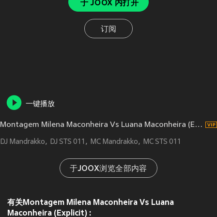
于 JOOX 内打开
订阅
一键播放
Montagem Milena Maconheira Vs Luana Maconheira (Explicit)
DJ Mandrakko
DJ STS 011
MC Mandrakko
MC STS 011
于JOOX浏览全部内容
有关Montagem Milena Maconheira Vs Luana
Maconheira (Explicit) :