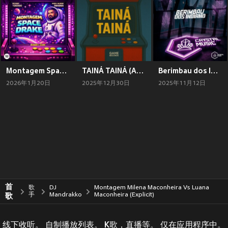
Montagem Space Drake (Explicit)
TAINÁ TAINÁ (Arrochadeira) (Explicit)
Berimbau dos Indiano (Explicit)
2026年1月20日
2025年12月30日
2025年11月12日
首
歌
DJ
Montagem Milena Maconheira Vs Luana
歌
手
Mandrakko
Maconheira (Explicit)
线下收听。 自制播放列表。 K歌，直播等。 仅在应用程序中。